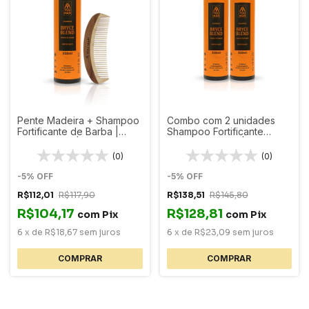
Pente Madeira + Shampoo
Combo com 2 unidades
Fortificante de Barba |
Shampoo Fortificante
Bryce Blend | 250ml
Cabelo e Barba | Bryce
Blend | 250ml cada
(0)
(0)
-
5
%
OFF
-
5
%
OFF
R$112,01
R$117,90
R$138,51
R$145,80
R$104,17
R$128,81
com
Pix
com
Pix
6
x
de
R$18,67
sem juros
6
x
de
R$23,09
sem juros