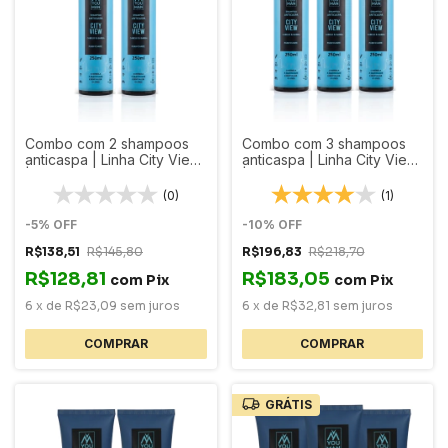
Combo com 2 shampoos
Combo com 3 shampoos
anticaspa | Linha City View
anticaspa | Linha City View
| Cabelo e Barba
| Cabelo e Barba
(0)
(1)
-
5
%
OFF
-
10
%
OFF
R$138,51
R$145,80
R$196,83
R$218,70
R$128,81
R$183,05
com
Pix
com
Pix
6
x
de
R$23,09
sem juros
6
x
de
R$32,81
sem juros
GRÁTIS