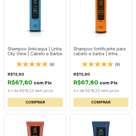
Shampoo Anticaspa | Linha
Shampoo fortificante para
City View | Cabelo e Barba
cabelo e barba | linha
Bryce Blend | You Man
Grooming | 250 ml
(9)
(9)
R$72,90
R$72,90
R$67,80
R$67,80
com
Pix
com
Pix
4
x
de
R$18,23
sem juros
4
x
de
R$18,23
sem juros