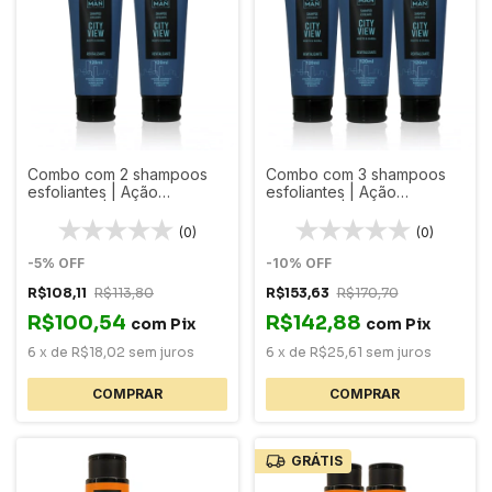
Combo com 2 shampoos
Combo com 3 shampoos
esfoliantes | Ação
esfoliantes | Ação
Anticaspa | Linha City View
Anticaspa | Linha City View
(0)
(0)
-
5
%
OFF
-
10
%
OFF
R$108,11
R$113,80
R$153,63
R$170,70
R$100,54
R$142,88
com
Pix
com
Pix
6
x
de
R$18,02
sem juros
6
x
de
R$25,61
sem juros
GRÁTIS