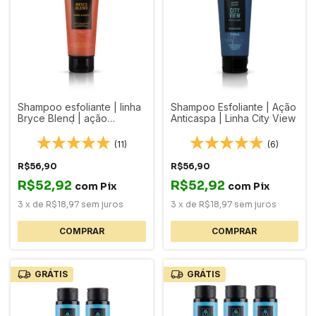
Shampoo esfoliante | linha
Shampoo Esfoliante | Ação
Bryce Blend | ação
Anticaspa | Linha City View
fortificante | 120 ml
(11)
(6)
R$56,90
R$56,90
R$52,92
R$52,92
com
Pix
com
Pix
3
x
de
R$18,97
sem juros
3
x
de
R$18,97
sem juros
GRÁTIS
GRÁTIS