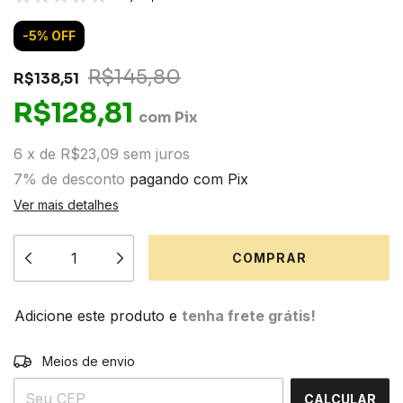
-
5
%
OFF
R$145,80
R$138,51
R$128,81
com
Pix
6
x
de
R$23,09
sem juros
7% de desconto
pagando com Pix
Ver mais detalhes
Adicione este produto e
tenha frete grátis!
ALTERAR CEP
Entregas para o CEP:
Meios de envio
CALCULAR