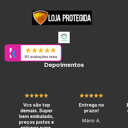
151 avaliações reais
Depoimentos
Vcs são top
Entrega no
demais. Super
prazo!
bem embalado,
Mário A.
preços justos e
entrega super