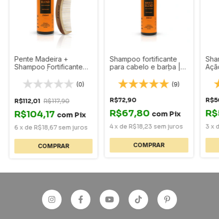
Pente Madeira +
Shampoo fortificante
Sha
Shampoo Fortificante
para cabelo e barba |
Ação
de Barba | Bryce Blend
linha Bryce Blend | You
City
| 250ml
Man Grooming | 250 ml
(0)
(9)
R$72,90
R$5
R$112,01
R$117,90
R$67,80
R$
R$104,17
com
Pix
com
Pix
4
x
de
R$18,23
sem juros
3
x
6
x
de
R$18,67
sem juros