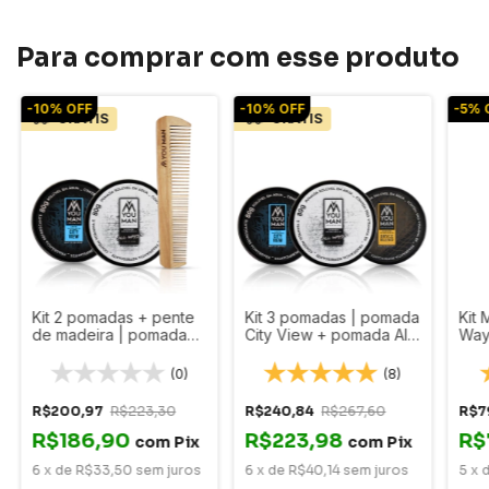
Para comprar com esse produto
-
10
%
OFF
-
10
%
OFF
-
5
%
GRÁTIS
GRÁTIS
Kit 2 pomadas + pente
Kit 3 pomadas | pomada
Kit 
de madeira | pomada
City View + pomada All
Way
City View + pomada All
Ways + pomada Bryce
Text
Ways + pente de
Blend
para
(0)
(8)
madeira
R$200,97
R$223,30
R$240,84
R$267,60
R$7
R$186,90
R$223,98
R$
com
Pix
com
Pix
6
x
de
R$33,50
sem juros
6
x
de
R$40,14
sem juros
5
x