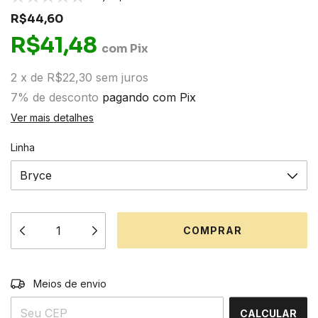
R$44,60
R$41,48
com
Pix
2
x
de
R$22,30
sem juros
7% de desconto
pagando com Pix
Ver mais detalhes
Linha
ALTERAR CEP
Entregas para o CEP:
Meios de envio
CALCULAR