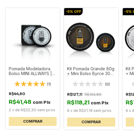
-
5
%
OFF
-
5
%
Pomada Modeladora
Kit Pomada Grande 80g
Kit
Bolso MINI ALLWAYS |
+ Mini Bolso Byrce 30g
+ Mi
30g
| Efeito Matte You Man
30g 
Ma
(1)
(0)
R$44,60
R$127,11
R$133,80
R$12
R$41,48
R$118,21
R$
com
Pix
com
Pix
2
x
de
R$22,30
sem juros
6
x
de
R$21,19
sem juros
6
x
COMPRAR