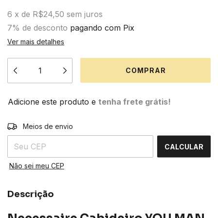
6
x
de
R$24,50
sem juros
7% de desconto
pagando com Pix
Ver mais detalhes
Adicione este produto e
tenha frete grátis!
ALTERAR CEP
Entregas para o CEP:
Meios de envio
CALCULAR
Não sei meu CEP
Descrição