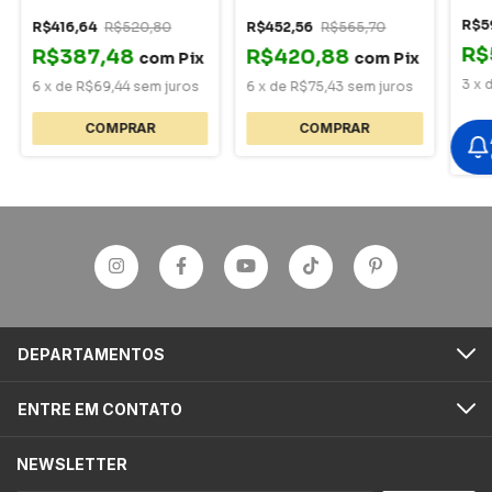
+ necessaire
+ bay rum + necessaire
R$5
R$416,64
R$520,80
R$452,56
R$565,70
R$
R$387,48
R$420,88
com
Pix
com
Pix
3
x
6
x
de
R$69,44
sem juros
6
x
de
R$75,43
sem juros
DEPARTAMENTOS
ENTRE EM CONTATO
NEWSLETTER