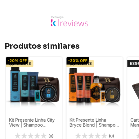
Produtos similares
-
20
%
OFF
-
20
%
OFF
GRÁTIS
GRÁTIS
ESG
Kit Presente Linha City
Kit Presente Linha
Car
View | Shampoo
Bryce Blend | Shampoo
Man
Anticaspa + pomada +
Fortificante + pomada +
esfoliante + balm + oleo
esfoliante + balm + oleo
(0)
(0)