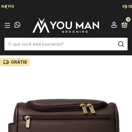
6X SEM JUROS
0
GRÁTIS