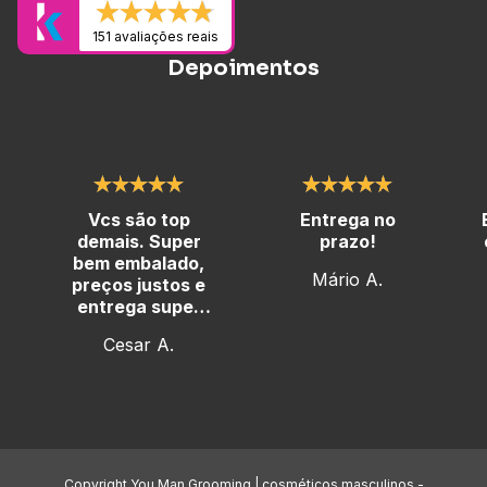
151 avaliações reais
Depoimentos
Vcs são top
Entrega no
demais. Super
prazo!
bem embalado,
Mário A.
preços justos e
entrega super
rápida
Cesar A.
Copyright You Man Grooming | cosméticos masculinos -