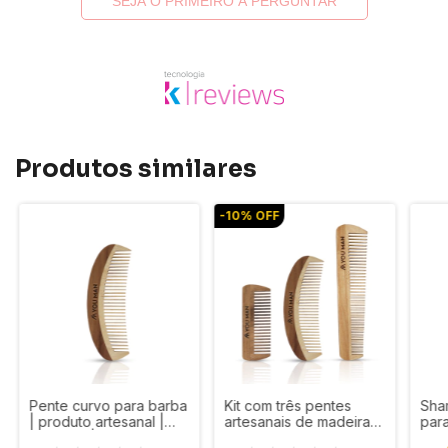
SEJA O PRIMEIRO A PERGUNTAR
Produtos similares
-
10
%
OFF
Pente curvo para barba
Kit com três pentes
Sham
| produto artesanal |
artesanais de madeira
para
You Man | 12,5cm x 5cm
You Man
linh