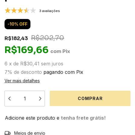
3 avaliações
-
10
%
OFF
R$202,70
R$182,43
R$169,66
com
Pix
6
x
de
R$30,41
sem juros
7% de desconto
pagando com Pix
Ver mais detalhes
Adicione este produto e
tenha frete grátis!
ALTERAR CEP
Entregas para o CEP:
Meios de envio