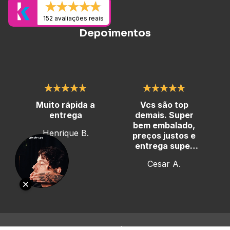
152 avaliações reais
Depoimentos
Muito rápida a
Vcs são top
entrega
demais. Super
bem embalado,
Henrique B.
preços justos e
entrega super
rápida
Cesar A.
Copyright You Man Grooming | cosméticos masculinos -