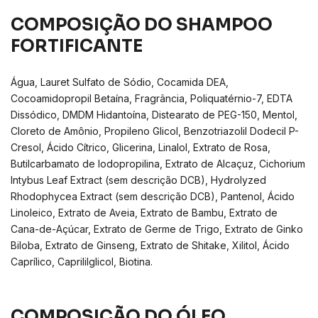
COMPOSIÇÃO DO SHAMPOO
FORTIFICANTE
Água, Lauret Sulfato de Sódio, Cocamida DEA,
Cocoamidopropil Betaína, Fragrância, Poliquatérnio-7, EDTA
Dissódico, DMDM Hidantoína, Distearato de PEG-150, Mentol,
Cloreto de Amônio, Propileno Glicol, Benzotriazolil Dodecil P-
Cresol, Ácido Cítrico, Glicerina, Linalol, Extrato de Rosa,
Butilcarbamato de Iodopropilina, Extrato de Alcaçuz, Cichorium
Intybus Leaf Extract (sem descrição DCB), Hydrolyzed
Rhodophycea Extract (sem descrição DCB), Pantenol, Ácido
Linoleico, Extrato de Aveia, Extrato de Bambu, Extrato de
Cana-de-Açúcar, Extrato de Germe de Trigo, Extrato de Ginko
Biloba, Extrato de Ginseng, Extrato de Shitake, Xilitol, Ácido
Caprílico, Caprililglicol, Biotina.
COMPOSIÇÃO DO ÓLEO