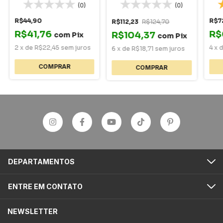
Man
(0)
(0)
R$44,90
R$7
R$112,23
R$124,70
R$41,76
R$
R$104,37
com
Pix
com
Pix
2
x
de
R$22,45
sem juros
4
x
6
x
de
R$18,71
sem juros
DEPARTAMENTOS
ENTRE EM CONTATO
NEWSLETTER