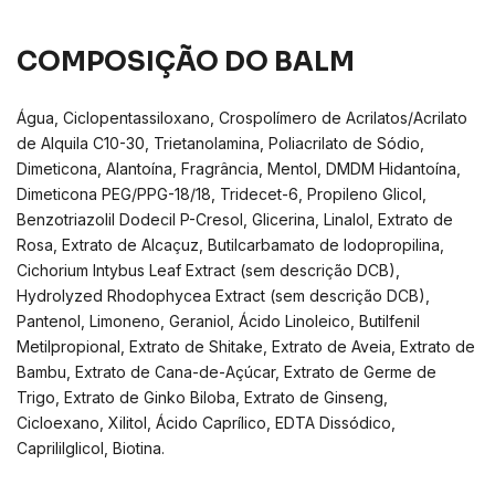
COMPOSIÇÃO DO BALM
Água, Ciclopentassiloxano, Crospolímero de Acrilatos/Acrilato
de Alquila C10-30, Trietanolamina, Poliacrilato de Sódio,
Dimeticona, Alantoína, Fragrância, Mentol, DMDM Hidantoína,
Dimeticona PEG/PPG-18/18, Tridecet-6, Propileno Glicol,
Benzotriazolil Dodecil P-Cresol, Glicerina, Linalol, Extrato de
Rosa, Extrato de Alcaçuz, Butilcarbamato de Iodopropilina,
Cichorium Intybus Leaf Extract (sem descrição DCB),
Hydrolyzed Rhodophycea Extract (sem descrição DCB),
Pantenol, Limoneno, Geraniol, Ácido Linoleico, Butilfenil
Metilpropional, Extrato de Shitake, Extrato de Aveia, Extrato de
Bambu, Extrato de Cana-de-Açúcar, Extrato de Germe de
Trigo, Extrato de Ginko Biloba, Extrato de Ginseng,
Cicloexano, Xilitol, Ácido Caprílico, EDTA Dissódico,
Caprililglicol, Biotina.