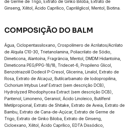
de Germe de Trigo, Extrato de Ginko Biloba, Extrato de
Ginseng, Xilitol, Ácido Caprílico, Caprililglicol, Mentol, Biotina.
COMPOSIÇÃO DO BALM
Água, Ciclopentassiloxano, Crospolímero de Acrilatos/Acrilato
de Alquila C10-30, Trietanolamina, Poliacrilato de Sódio,
Dimeticona, Alantoína, Fragrância, Mentol, DMDM Hidantoína,
Dimeticona PEG/PPG-18/18, Tridecet-6, Propileno Glicol,
Benzotriazolil Dodecil P-Cresol, Glicerina, Linalol, Extrato de
Rosa, Extrato de Alcaçuz, Butilcarbamato de Iodopropilina,
Cichorium Intybus Leaf Extract (sem descrição DCB),
Hydrolyzed Rhodophycea Extract (sem descrição DCB),
Pantenol, Limoneno, Geraniol, Ácido Linoleico, Butilfenil
Metilpropional, Extrato de Shitake, Extrato de Aveia, Extrato de
Bambu, Extrato de Cana-de-Açúcar, Extrato de Germe de
Trigo, Extrato de Ginko Biloba, Extrato de Ginseng,
Cicloexano, Xilitol, Ácido Caprílico, EDTA Dissódico,