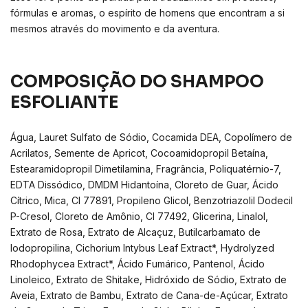
fórmulas e aromas, o espírito de homens que encontram a si
mesmos através do movimento e da aventura.
COMPOSIÇÃO DO SHAMPOO
ESFOLIANTE
Água, Lauret Sulfato de Sódio, Cocamida DEA, Copolímero de
Acrilatos, Semente de Apricot, Cocoamidopropil Betaína,
Estearamidopropil Dimetilamina, Fragrância, Poliquatérnio-7,
EDTA Dissódico, DMDM Hidantoína, Cloreto de Guar, Ácido
Cítrico, Mica, CI 77891, Propileno Glicol, Benzotriazolil Dodecil
P-Cresol, Cloreto de Amônio, CI 77492, Glicerina, Linalol,
Extrato de Rosa, Extrato de Alcaçuz, Butilcarbamato de
Iodopropilina, Cichorium Intybus Leaf Extract*, Hydrolyzed
Rhodophycea Extract*, Ácido Fumárico, Pantenol, Ácido
Linoleico, Extrato de Shitake, Hidróxido de Sódio, Extrato de
Aveia, Extrato de Bambu, Extrato de Cana-de-Açúcar, Extrato