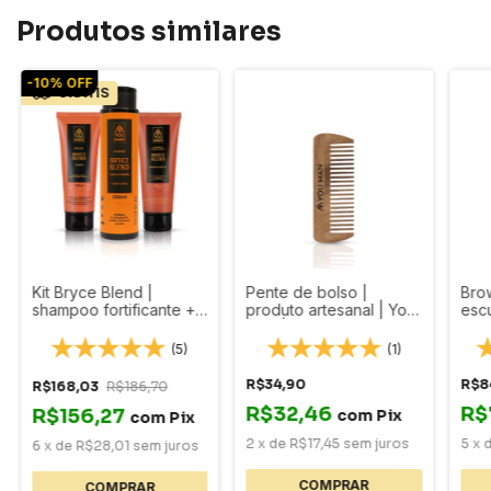
Produtos similares
-
10
%
OFF
GRÁTIS
Kit Bryce Blend |
Pente de bolso |
Brow
shampoo fortificante +
produto artesanal | You
esc
shampoo esfoliante +
Man | 9cm x 3,5cm
de 
balm para barba
cabe
(5)
(1)
cas
R$34,90
R$8
R$168,03
R$186,70
R$32,46
R$
R$156,27
com
Pix
com
Pix
2
x
de
R$17,45
sem juros
5
x
6
x
de
R$28,01
sem juros