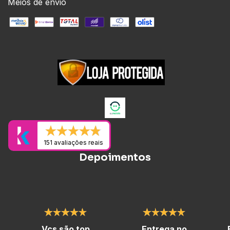
Meios de envio
151 avaliações reais
Depoimentos
Vcs são top
Entrega no