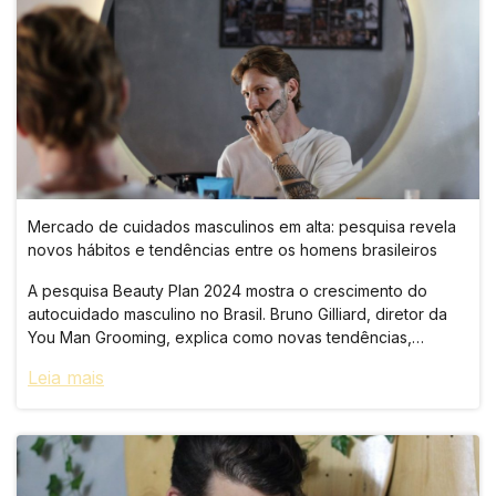
Mercado de cuidados masculinos em alta: pesquisa revela
novos hábitos e tendências entre os homens brasileiros
A pesquisa Beauty Plan 2024 mostra o crescimento do
autocuidado masculino no Brasil. Bruno Gilliard, diretor da
You Man Grooming, explica como novas tendências,
influenciadores e produtos multifuncionais estão
Leia mais
transformando o mercado de beleza masculina.