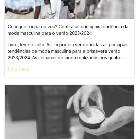
Com que roupa eu vou? Confira as principais tendência da
moda masculina para o verão 2023/2024
Livre, leve e solto. Assim podem ser definidas as principais
tendências de moda masculina para a primavera verão
2023/2024. As semanas de moda realizadas nos quatro
cantos do mundo ao longo do ano revelaram que os
Leia mais
homens buscam um guarda-roupa mais c