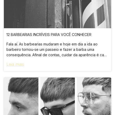
12 BARBEARIAS INCRÍVEIS PARA VOCÊ CONHECER
Fala aí. As barbearias mudaram e hoje em dia a ida ao
barbeiro tornou-se um passeio e fazer a barba uma
consequência. Afinal de contas, cuidar da aparência é cada
vez mais fundamental para o homem moderno. E hoje em
Leia mais
dia, além dos serviços usuais, as