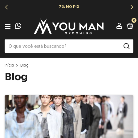
6X SEM JUROS
0
Início
>
Blog
Blog