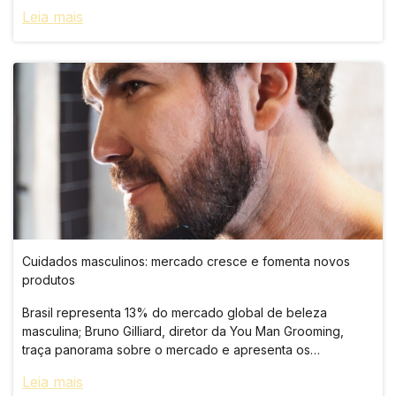
movimento mundial chama atenção para a importância da
Leia mais
prevenção e diagnóstico precoce das doenças,
Cuidados masculinos: mercado cresce e fomenta novos
produtos
Brasil representa 13% do mercado global de beleza
masculina; Bruno Gilliard, diretor da You Man Grooming,
traça panorama sobre o mercado e apresenta os
lançamentos da marca
Leia mais